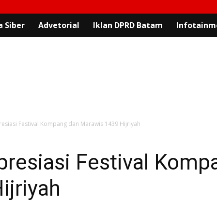
 Siber
Advetorial
Iklan DPRD Batam
Infotainm
resiasi Festival Kompang dan Marawis 1439 Hijriyah
presiasi Festival Komp
ijriyah