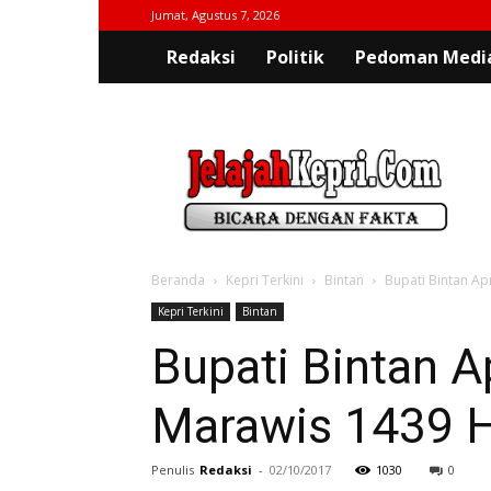
Jumat, Agustus 7, 2026
Redaksi
Politik
Pedoman Media
jelajahkepri.com
Beranda
Kepri Terkini
Bintan
Bupati Bintan Ap
Kepri Terkini
Bintan
Bupati Bintan A
Marawis 1439 H
Penulis
Redaksi
-
02/10/2017
1030
0