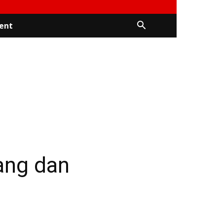
ent
ang dan