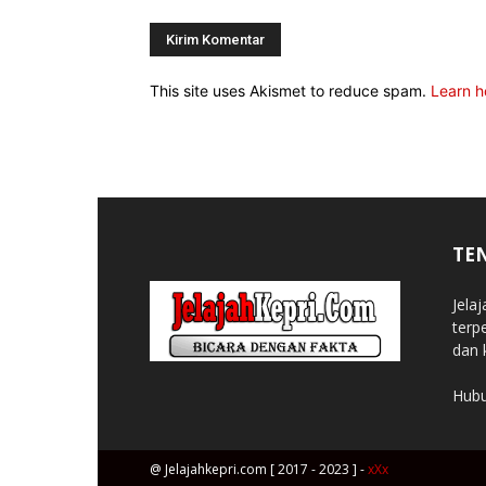
This site uses Akismet to reduce spam.
Learn h
TE
Jela
terp
dan 
Hubu
@ Jelajahkepri.com [ 2017 - 2023 ] -
xXx