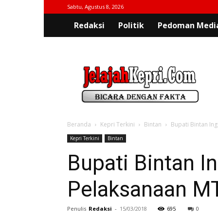
Sabtu, Agustus 8, 2026
Redaksi
Politik
Pedoman Media
jelajahkepri.com
Beranda
Kepri Terkini
Bintan
Bupati Bintan In
Kepri Terkini
Bintan
Bupati Bintan 
Pelaksanaan MT
Penulis
Redaksi
-
15/03/2018
695
0