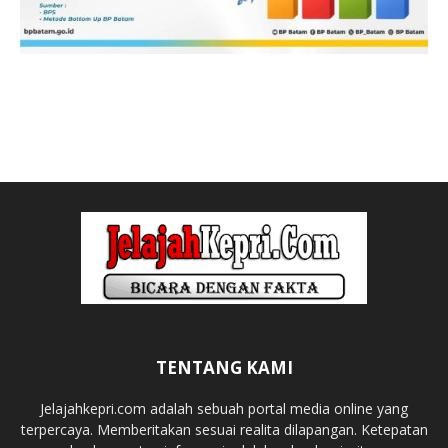
TENTANG KAMI
Jelajahkepri.com adalah sebuah portal media online yang
terpercaya. Memberitakan sesuai realita dilapangan. Ketepatan