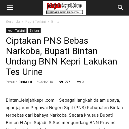
Beranda
Kepri Terkini
Bintan
Kepri Terkini
Bintan
Ciptakan PNS Bebas
Narkoba, Bupati Bintan
Undang BNN Kepri Lakukan
Tes Urine
Penulis
Redaksi
-
30/04/2018
797
0
Bintan,Jelajahkepri.com – Sebagai langkah dalam upaya,
agar jajaran Pegawai Negeri Sipil (PNS) Kabupaten Bintan
terbebas dari bahaya Narkoba. Secara khusus Bupati
Bintan H Apri Sujadi, S.Sos mengundang BNN Provinsi