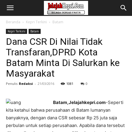
Beranda
Kepri Terkini
Batam
Kepri Terkini
Batam
Dana CSR Di Nilai Tidak
Transfaran,DPRD Kota
Batam Minta Di Salurkan ke
Masyarakat
Penulis
Redaksi
-
21/03/2016
1081
0
Batam,Jelajahkepri.com
-Seperti
kita ketahui bahwa perusahaan di Batam lumanyan
banyaknya, dengan dana CSR sebesar Rp 25 juta saja
perbulan untuk setiap perusahaan. Apabila dana tersebut