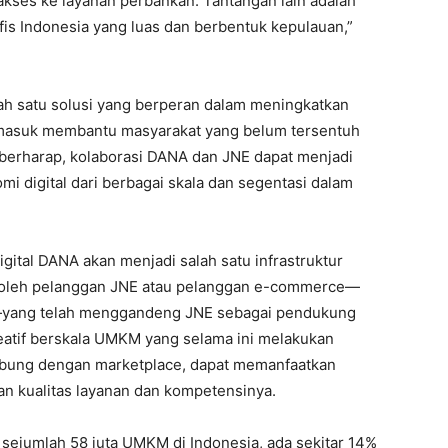
akses ke layanan perbankan. Tantangan lain adalah
is Indonesia yang luas dan berbentuk kepulauan,”
ah satu solusi yang berperan dalam meningkatkan
termasuk membantu masyarakat yang belum tersentuh
berharap, kolaborasi DANA dan JNE dapat menjadi
omi digital dari berbagai skala dan segentasi dalam
gital DANA akan menjadi salah satu infrastruktur
n oleh pelanggan JNE atau pelanggan e-commerce—
—yang telah menggandeng JNE sebagai pendukung
reatif berskala UMKM yang selama ini melakukan
gabung dengan marketplace, dapat memanfaatkan
an kualitas layanan dan kompetensinya.
 sejumlah 58 juta UMKM di Indonesia, ada sekitar 14%