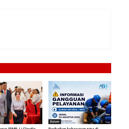
Batam
urus IPMB, Li Claudia
Perbaikan kebocoran pipa di