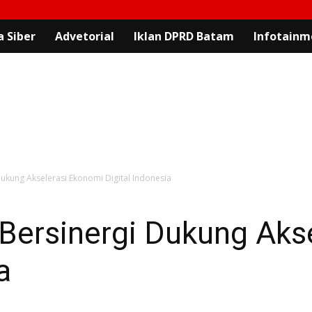
 Siber
Advetorial
Iklan DPRD Batam
Infotainm
ukung Akselerasi Ekonomi Digital Indonesia
ersinergi Dukung Akse
a