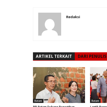
Redaksi
ARTIKEL TERKAIT
DARI PENULIS
Batam
Batam
BP Batam Dukung Penertiban
Lantik Peng