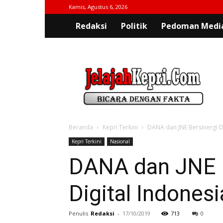
Kamis, Agustus 6, 2026
Redaksi
Politik
Pedoman Media
jelajahkepri.com
Beranda
Kepri Terkini
DANA dan JNE Bersinergi D
Kepri Terkini
Nasional
DANA dan JNE B
Digital Indonesi
Penulis
Redaksi
-
17/10/2019
713
0