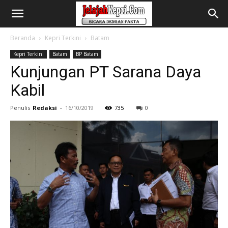
Beranda
Kepri Terkini
Batam
Kepri Terkini
Batam
BP Batam
Kunjungan PT Sarana Daya
Kabil
Penulis
Redaksi
-
16/10/2019
735
0