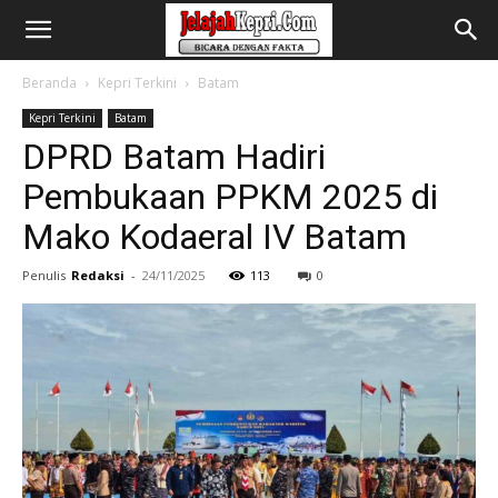
Beranda
Kepri Terkini
Batam
Kepri Terkini
Batam
DPRD Batam Hadiri
Pembukaan PPKM 2025 di
Mako Kodaeral IV Batam
Penulis
Redaksi
-
24/11/2025
113
0