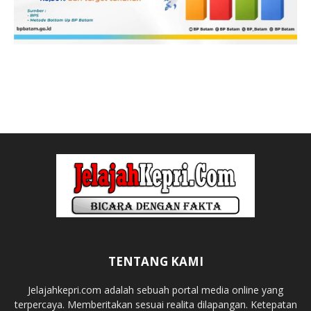
TENTANG KAMI
Jelajahkepri.com adalah sebuah portal media online yang
terpercaya. Memberitakan sesuai realita dilapangan. Ketepatan