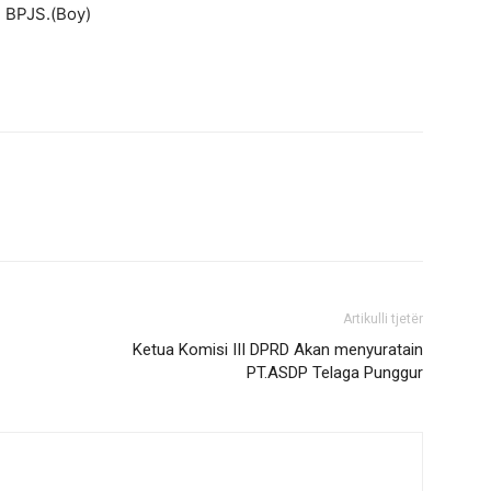
m BPJS.(Boy)
Artikulli tjetër
Ketua Komisi III DPRD Akan menyuratain
PT.ASDP Telaga Punggur