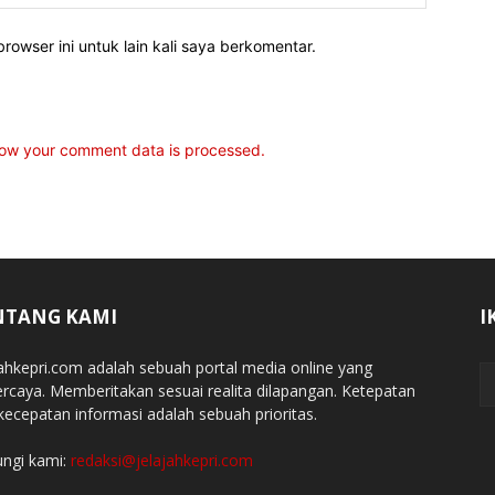
rowser ini untuk lain kali saya berkomentar.
ow your comment data is processed.
NTANG KAMI
I
jahkepri.com adalah sebuah portal media online yang
ercaya. Memberitakan sesuai realita dilapangan. Ketepatan
kecepatan informasi adalah sebuah prioritas.
ngi kami:
redaksi@jelajahkepri.com