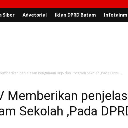
 Siber
Advetorial
Iklan DPRD Batam
Infotainm
Memberikan penjelasan Pengunaan BPJS dan Program Sekolah ,Pada DPRD...
V Memberikan penjela
am Sekolah ,Pada DPR