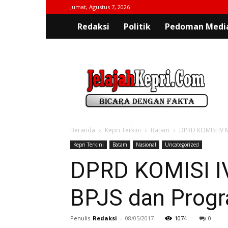
Jumat, Agustus 7, 2026
Redaksi
Politik
Pedoman Media
jelajahkepri.com
Beranda
Kepri Terkini
Batam
DPRD KOMISI IV 
Kepri Terkini
Batam
Nasional
Uncategorized
DPRD KOMISI I
BPJS dan Progr
Penulis
Redaksi
-
08/05/2017
1074
0