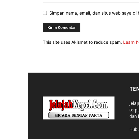
Simpan nama, email, dan situs web saya di b
This site uses Akismet to reduce spam.
Learn h
TE
Jela
terp
dan 
Hubu