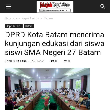
Beranda
Kepri Terkini
Batam
Kepri Terkini
Batam
DPRD Kota Batam menerima
kunjungan edukasi dari siswa
siswi SMA Negeri 27 Batam
Penulis
Redaksi
-
22/11/2025
82
0