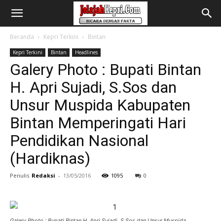
Beranda
Kepri Terkini
Bintan
Kepri Terkini
Bintan
Headlines
Galery Photo : Bupati Bintan
H. Apri Sujadi, S.Sos dan
Unsur Muspida Kabupaten
Bintan Memperingati Hari
Pendidikan Nasional
(Hardiknas)
Penulis
Redaksi
-
13/05/2016
1095
0
Galery Photo : Bupati Bintan H. Apri Sujadi, S.Sos dan Unsur Muspida