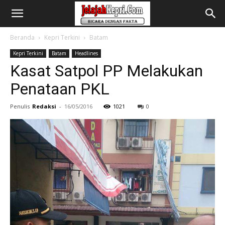
Beranda
Kepri Terkini
Batam
Kepri Terkini
Batam
Headlines
Kasat Satpol PP Melakukan
Penataan PKL
Penulis
Redaksi
-
16/05/2016
1021
0