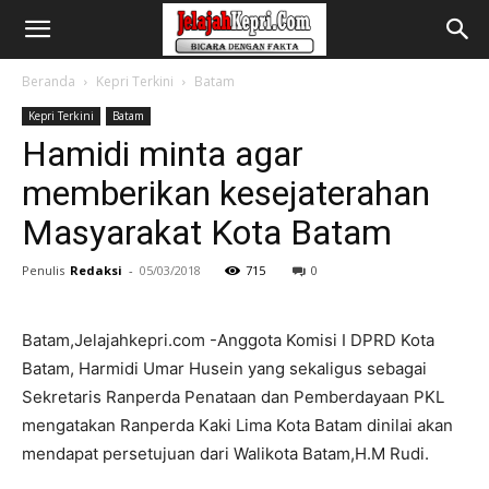
Beranda
Kepri Terkini
Batam
Kepri Terkini
Batam
Hamidi minta agar
memberikan kesejaterahan
Masyarakat Kota Batam
Penulis
Redaksi
-
05/03/2018
715
0
Batam,Jelajahkepri.com -Anggota Komisi I DPRD Kota
Batam, Harmidi Umar Husein yang sekaligus sebagai
Sekretaris Ranperda Penataan dan Pemberdayaan PKL
mengatakan Ranperda Kaki Lima Kota Batam dinilai akan
mendapat persetujuan dari Walikota Batam,H.M Rudi.