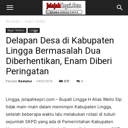
Beranda
Kepri Terkini
Kepri Terkini
Lingga
Delapan Desa di Kabupaten
Lingga Bermasalah Dua
Diberhentikan, Enam Diberi
Peringatan
Penulis
Redaksi
-
04/03/2018
870
0
Lingga, jelajahkepri.com – Bupati Lingga H Alias Wello SIp
tidak main-main dalam memimpin Kabupaten Lingga,
setelah beberapa waktu lalu melakukan rotasi di tubuh
sejumlah SKPD yang ada di Pemerintahan Kabupaten