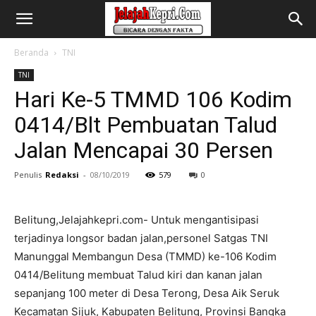
Beranda
TNI
TNI
Hari Ke-5 TMMD 106 Kodim
0414/Blt Pembuatan Talud
Jalan Mencapai 30 Persen
Penulis
Redaksi
-
08/10/2019
579
0
Belitung,Jelajahkepri.com- Untuk mengantisipasi
terjadinya longsor badan jalan,personel Satgas TNI
Manunggal Membangun Desa (TMMD) ke-106 Kodim
0414/Belitung membuat Talud kiri dan kanan jalan
sepanjang 100 meter di Desa Terong, Desa Aik Seruk
Kecamatan Sijuk, Kabupaten Belitung, Provinsi Bangka