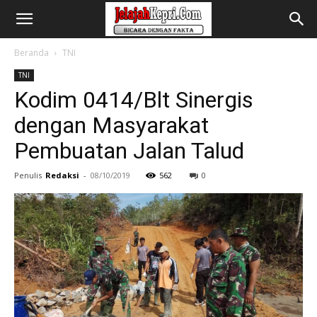
Beranda
TNI
TNI
Kodim 0414/Blt Sinergis
dengan Masyarakat
Pembuatan Jalan Talud
Penulis
Redaksi
-
08/10/2019
562
0