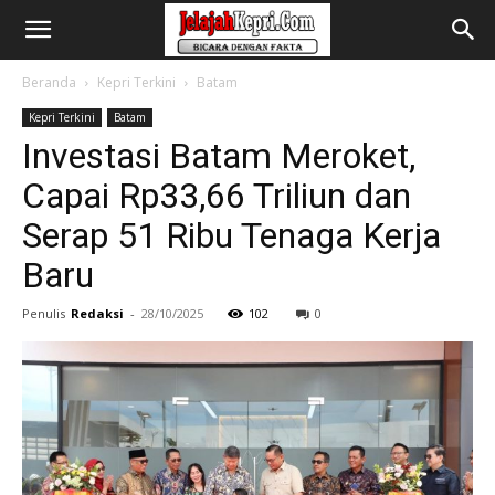
Beranda
Kepri Terkini
Batam
Kepri Terkini
Batam
Investasi Batam Meroket,
Capai Rp33,66 Triliun dan
Serap 51 Ribu Tenaga Kerja
Baru
Penulis
Redaksi
-
28/10/2025
102
0