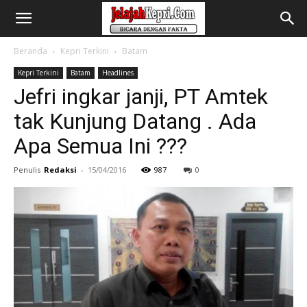
Beranda
Kepri Terkini
Batam
Kepri Terkini
Batam
Headlines
Jefri ingkar janji, PT Amtek
tak Kunjung Datang . Ada
Apa Semua Ini ???
Penulis
Redaksi
-
15/04/2016
987
0