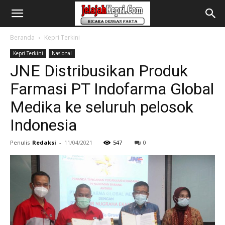
Beranda
Kepri Terkini
Kepri Terkini
Nasional
JNE Distribusikan Produk
Farmasi PT Indofarma Global
Medika ke seluruh pelosok
Indonesia
Penulis
Redaksi
-
11/04/2021
547
0