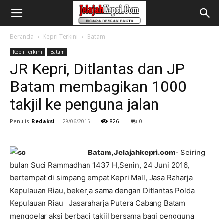
Beranda
Kepri Terkini
Batam
Kepri Terkini
Batam
JR Kepri, Ditlantas dan JP
Batam membagikan 1000
takjil ke penguna jalan
Penulis
Redaksi
-
29/06/2016
826
0
Batam,Jelajahkepri.com-
Seiring
bulan Suci Rammadhan 1437 H,Senin, 24 Juni 2016,
bertempat di simpang empat Kepri Mall, Jasa Raharja
Kepulauan Riau, bekerja sama dengan Ditlantas Polda
Kepulauan Riau , Jasaraharja Putera Cabang Batam
menggelar aksi berbagi takjil bersama bagi pengguna