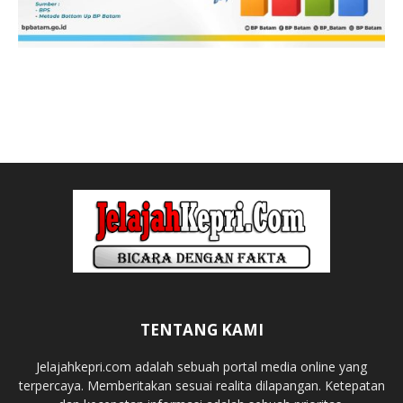
TENTANG KAMI
Jelajahkepri.com adalah sebuah portal media online yang
terpercaya. Memberitakan sesuai realita dilapangan. Ketepatan