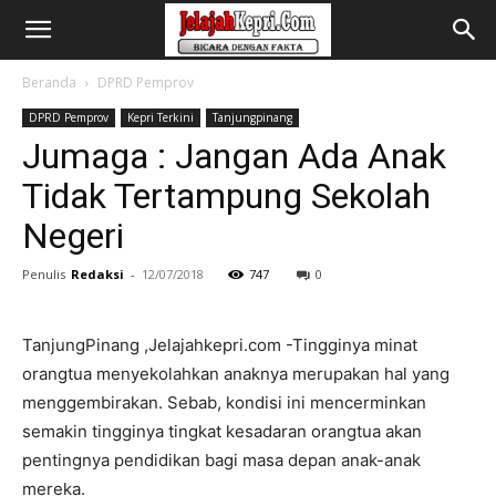
Beranda
DPRD Pemprov
DPRD Pemprov
Kepri Terkini
Tanjungpinang
Jumaga : Jangan Ada Anak
Tidak Tertampung Sekolah
Negeri
Penulis
Redaksi
-
12/07/2018
747
0
TanjungPinang ,Jelajahkepri.com -Tingginya minat
orangtua menyekolahkan anaknya merupakan hal yang
menggembirakan. Sebab, kondisi ini mencerminkan
semakin tingginya tingkat kesadaran orangtua akan
pentingnya pendidikan bagi masa depan anak-anak
mereka.