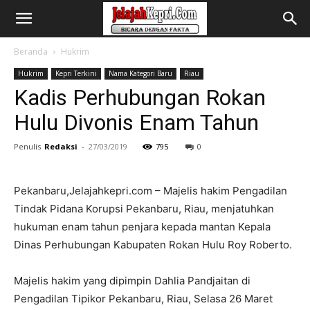
Beranda
Hukrim
Hukrim
Kepri Terkini
Nama Kategori Baru
Riau
Kadis Perhubungan Rokan
Hulu Divonis Enam Tahun
Penulis
Redaksi
-
27/03/2019
795
0
Pekanbaru,Jelajahkepri.com – Majelis hakim Pengadilan
Tindak Pidana Korupsi Pekanbaru, Riau, menjatuhkan
hukuman enam tahun penjara kepada mantan Kepala
Dinas Perhubungan Kabupaten Rokan Hulu Roy Roberto.
Majelis hakim yang dipimpin Dahlia Pandjaitan di
Pengadilan Tipikor Pekanbaru, Riau, Selasa 26 Maret