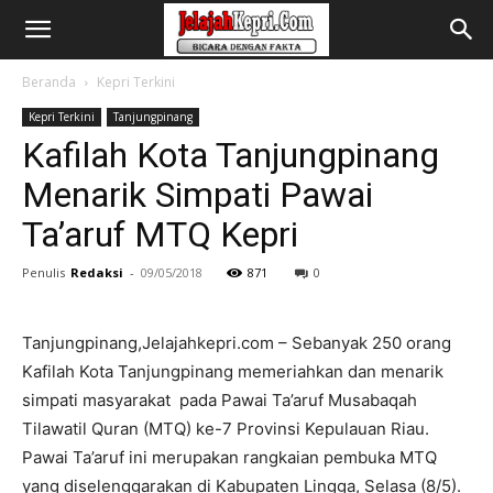
Beranda
Kepri Terkini
Kepri Terkini
Tanjungpinang
Kafilah Kota Tanjungpinang
Menarik Simpati Pawai
Ta’aruf MTQ Kepri
Penulis
Redaksi
-
09/05/2018
871
0
Tanjungpinang,Jelajahkepri.com – Sebanyak 250 orang
Kafilah Kota Tanjungpinang memeriahkan dan menarik
simpati masyarakat pada Pawai Ta’aruf Musabaqah
Tilawatil Quran (MTQ) ke-7 Provinsi Kepulauan Riau.
Pawai Ta’aruf ini merupakan rangkaian pembuka MTQ
yang diselenggarakan di Kabupaten Lingga, Selasa (8/5).