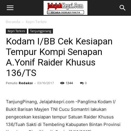
Beranda
Kepri Terkini
Kepri Terkini
Tanjungpinang
Kodam I/BB Cek Kesiapan
Tempur Kompi Senapan
A.Yonif Raider Khusus
136/TS
Penulis
Redaksi
-
03/10/2017
1344
0
TanjungPinang, Jelajahkepri.com -Panglima Kodam I/
Bukit Barisan Mayjen TNI Cucu Somantri lakukan
pengecekan kesiapan tempur Satuan Raider Khusus
136/Tuah Sakti di Tembeling Kabupaten Bintan Provinsi