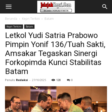
Beranda
Kepri Terkini
Batam
Kepri Terkini
Batam
Letkol Yudi Satria Prabowo
Pimpin Yonif 136/Tuah Sakti,
Amsakar Tegaskan Sinergi
Forkopimda Kunci Stabilitas
Batam
Penulis
Redaksi
-
27/10/2025
128
0