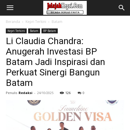
Beranda
Kepri Terkini
Batam
Kepri Terkini
Batam
BP Batam
Li Claudia Chandra:
Anugerah Investasi BP
Batam Jadi Inspirasi dan
Perkuat Sinergi Bangun
Batam
Penulis
Redaksi
-
24/10/2025
126
0