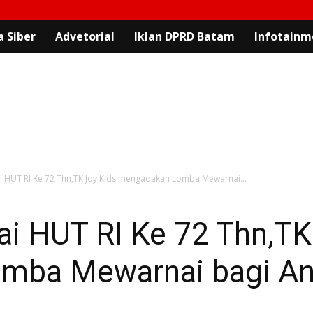
 Siber
Advetorial
Iklan DPRD Batam
Infotainm
HUT RI Ke 72 Thn,TK Joy Kids mengadakan Lomba Mewarnai...
 HUT RI Ke 72 Thn,TK
ba Mewarnai bagi Ana