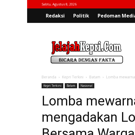
Sabtu, Agustus 8, 2026
Redaksi
Politik
Pedoman Media
jelajahkepri.com
Beranda
Kepri Terkini
Batam
Lomba mewarnai 
Kepri Terkini
Batam
Nasional
Lomba mewarnai
mengadakan Lom
Bersama Warga