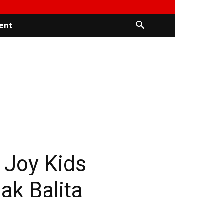
ent
 Joy Kids
k Balita