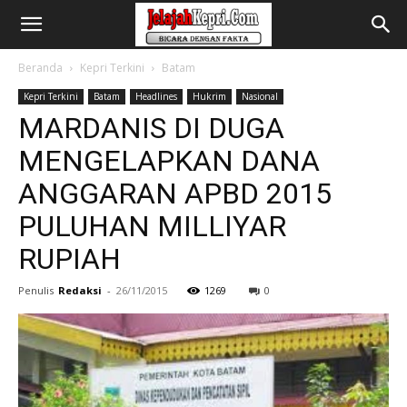
Beranda
Kepri Terkini
Batam
Kepri Terkini
Batam
Headlines
Hukrim
Nasional
MARDANIS DI DUGA
MENGELAPKAN DANA
ANGGARAN APBD 2015
PULUHAN MILLIYAR
RUPIAH
Penulis
Redaksi
-
26/11/2015
1269
0