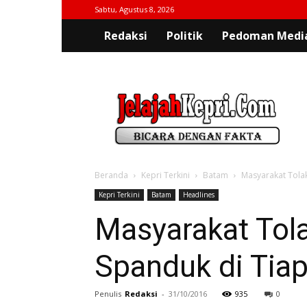
Sabtu, Agustus 8, 2026
Redaksi
Politik
Pedoman Media
jelajahkepri.com
Beranda
Kepri Terkini
Batam
Masyarakat Tola
Kepri Terkini
Batam
Headlines
Masyarakat To
Spanduk di Tia
Penulis
Redaksi
-
31/10/2016
935
0