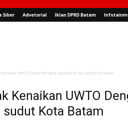
 Siber
Advetorial
Iklan DPRD Batam
Infotainm
k Kenaikan UWTO Dengan Mengelar Spanduk di Tiap sudut Kota Batam
lak Kenaikan UWTO Den
p sudut Kota Batam