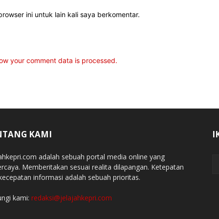
rowser ini untuk lain kali saya berkomentar.
ow your comment data is processed.
NTANG KAMI
I
jahkepri.com adalah sebuah portal media online yang
ercaya. Memberitakan sesuai realita dilapangan. Ketepatan
kecepatan informasi adalah sebuah prioritas.
ngi kami:
redaksi@jelajahkepri.com