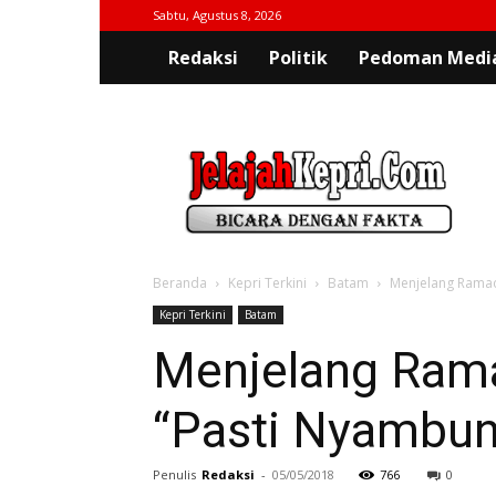
Sabtu, Agustus 8, 2026
Redaksi
Politik
Pedoman Media
jelajahkepri.com
Beranda
Kepri Terkini
Batam
Menjelang Rama
Kepri Terkini
Batam
Menjelang Ram
“Pasti Nyambun
Penulis
Redaksi
-
05/05/2018
766
0