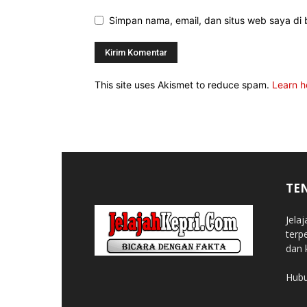
Simpan nama, email, dan situs web saya di b
This site uses Akismet to reduce spam.
Learn h
TE
Jela
terp
dan 
Hubu