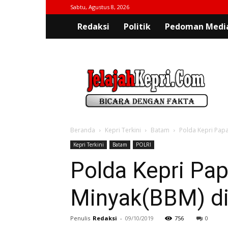
Sabtu, Agustus 8, 2026
Redaksi
Politik
Pedoman Media
jelajahkepri.com
Beranda
Kepri Terkini
Batam
Polda Kepri Pap
Kepri Terkini
Batam
POLRI
Polda Kepri Pap
Minyak(BBM) d
Penulis
Redaksi
-
09/10/2019
756
0