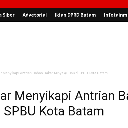
 Siber
Advetorial
Iklan DPRD Batam
Infotainm
ar Menyikapi Antrian Bahan Bakar Minyak(BBM) di SPBU Kota Batam
ar Menyikapi Antrian 
i SPBU Kota Batam