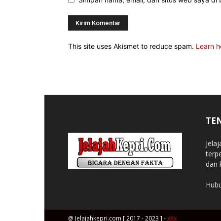
This site uses Akismet to reduce spam.
Learn h
TE
Jela
terp
dan 
Hubu
@ Jelajahkepri.com [ 2017 - 2023 ] -
xXx