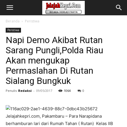
Beranda
Peristiwa
Peristiwa
Napi Demo Akibat Rutan
Sarang Pungli,Polda Riau
Akan mengukap
Permaslahan Di Rutan
Sialang Bungkuk
Penulis
Redaksi
-
09/05/2017
1064
0
Jelajahkepri.com, Pakambaru – Para Narapidana
berhamburan lari dari Rumah Tahan ( Rutan) Kelas IIB