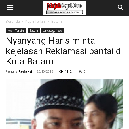
Beranda
Kepri Terkini
Batam
Kepri Terkini
Batam
Uncategorized
Nyanyang Haris minta
kejelasan Reklamasi pantai di
Kota Batam
Penulis
Redaksi
-
20/10/2016
1112
0