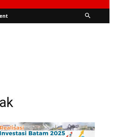
ent
dak