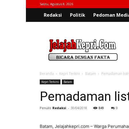
Sabtu, Agustus 8, 2026
Redaksi
Politik
Pedoman Media
jelajahkepri.com
Beranda
Kepri Terkini
Batam
Pemadaman listr
Kepri Terkini
Batam
Pemadaman list
Penulis
Redaksi
-
30/04/2018
849
0
Batam, Jelajahkepri.com – Warga Perumaha