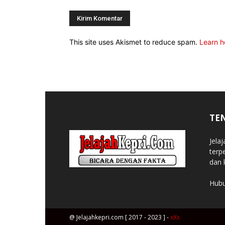
This site uses Akismet to reduce spam.
Learn h
TE
Jela
terp
dan 
Hubu
@ Jelajahkepri.com [ 2017 - 2023 ] -
xXx