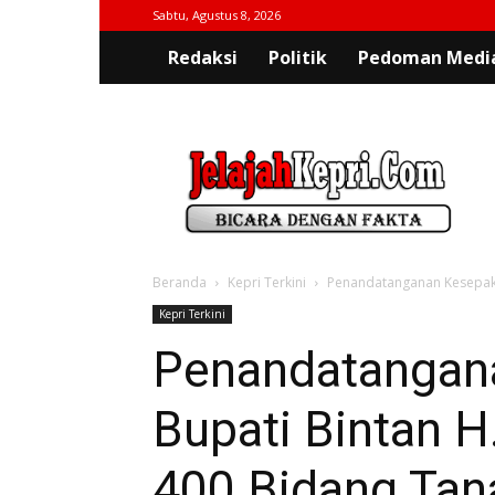
Sabtu, Agustus 8, 2026
Redaksi
Politik
Pedoman Media
jelajahkepri.com
Beranda
Kepri Terkini
Penandatanganan Kesepakata
Kepri Terkini
Penandatangan
Bupati Bintan H.
400 Bidang Tan