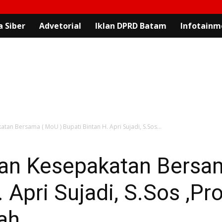
 Siber
Advetorial
Iklan DPRD Batam
Infotainm
n Bersama ( MoU ) Bupati Bintan H. Apri Sujadi, S.Sos...
an Kesepakatan Bersam
 Apri Sujadi, S.Sos ,Pr
ah