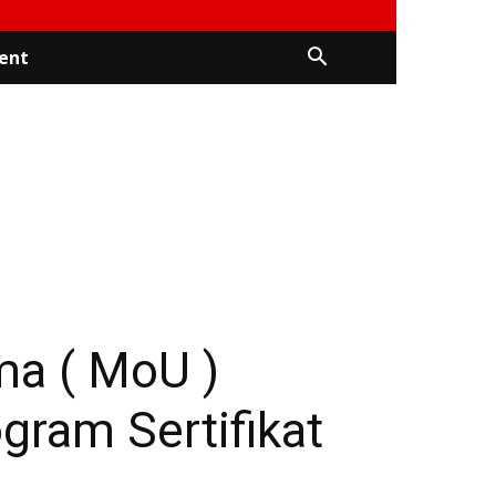
ent
a ( MoU )
ogram Sertifikat