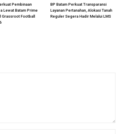
erkuat Pembinaan
BP Batam Perkuat Transparansi
da Lewat Batam Prime
Layanan Pertanahan, Alokasi Tanah
l Grassroot Football
Reguler Segera Hadir Melalui LMS
6