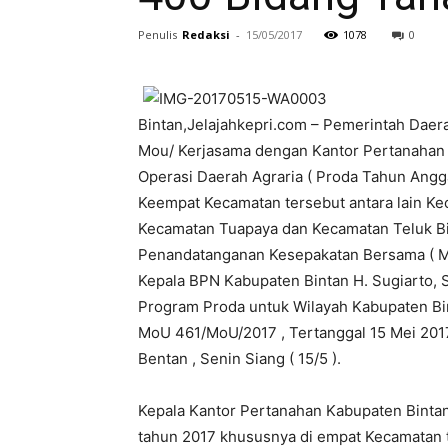
Penulis
Redaksi
-
15/05/2017
1078
0
Bintan,Jelajahkepri.com – Pemerintah Dae
Mou/ Kerjasama dengan Kantor Pertanahan 
Operasi Daerah Agraria ( Proda Tahun Angg
Keempat Kecamatan tersebut antara lain Kec
Kecamatan Tuapaya dan Kecamatan Teluk Bint
Penandatanganan Kesepakatan Bersama ( MoU
Kepala BPN Kabupaten Bintan H. Sugiarto, S
Program Proda untuk Wilayah Kabupaten Bi
MoU 461/MoU/2017 , Tertanggal 15 Mei 2017 
Bentan , Senin Siang ( 15/5 ).
Kepala Kantor Pertanahan Kabupaten Binta
tahun 2017 khususnya di empat Kecamatan te