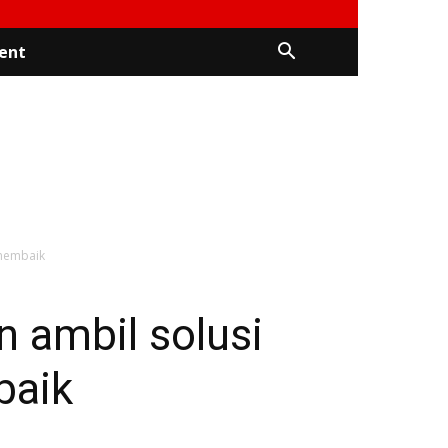
ent
 membaik
 ambil solusi
baik