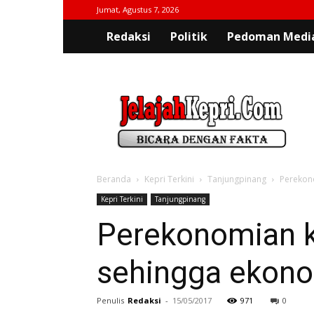
Jumat, Agustus 7, 2026
Redaksi
Politik
Pedoman Media
jelajahkepri.com
Beranda
Kepri Terkini
Tanjungpinang
Perekono
Kepri Terkini
Tanjungpinang
Perekonomian ke
sehingga ekono
Penulis
Redaksi
-
15/05/2017
971
0