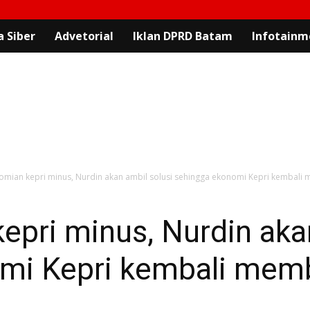
 Siber
Advetorial
Iklan DPRD Batam
Infotainm
mian kepri minus, Nurdin akan ambil solusi sehingga ekonomi Kepri kembali
pri minus, Nurdin akan
mi Kepri kembali mem