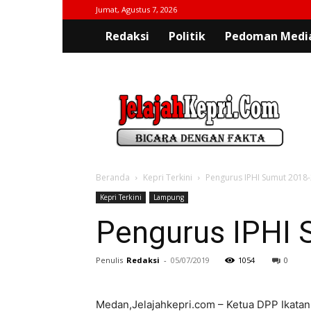
Jumat, Agustus 7, 2026
Redaksi
Politik
Pedoman Media
jelajahkepri.com
Beranda
Kepri Terkini
Pengurus IPHI Sumut 2018-
Kepri Terkini
Lampung
Pengurus IPHI 
Penulis
Redaksi
-
05/07/2019
1054
0
Medan,Jelajahkepri.com – Ketua DPP Ikatan