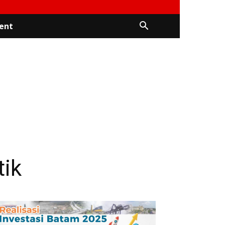
ent
tik