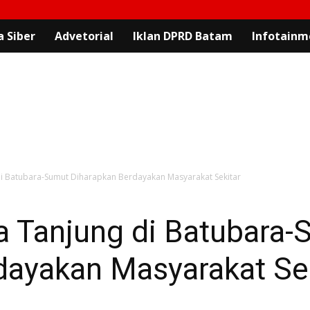
 Siber
Advetorial
Iklan DPRD Batam
Infotainm
di Batubara-Sumut Diharapkan Berdayakan Masyarakat Sekitar
a Tanjung di Batubara-
dayakan Masyarakat Sek