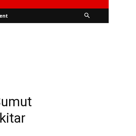
ent
Sumut
itar