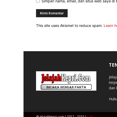
Simpan nama, email, dan situs web saya di b
This site uses Akismet to reduce spam.
Learn h
TE
Jela
terp
dan 
Hubu
@ Jelajahkepri.com [ 2017 - 2023 ] -
xXx