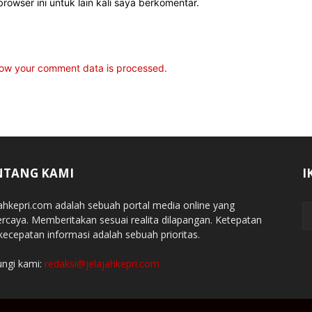
rowser ini untuk lain kali saya berkomentar.
ow your comment data is processed.
NTANG KAMI
I
jahkepri.com adalah sebuah portal media online yang
ercaya. Memberitakan sesuai realita dilapangan. Ketepatan
kecepatan informasi adalah sebuah prioritas.
ngi kami:
redaksi@jelajahkepri.com