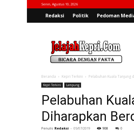
Senin, Agustus 10, 2026
Redaksi
Politik
Pedoman Media
jelajahkepri.com
Beranda
Kepri Terkini
Pelabuhan Kuala Tanjung 
Kepri Terkini
Lampung
Pelabuhan Kual
Diharapkan Ber
Penulis
Redaksi
-
05/07/2019
908
0