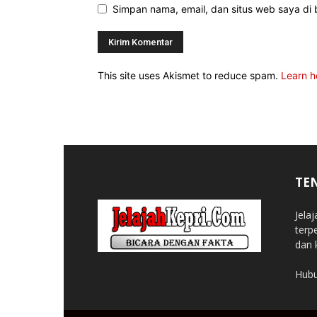
Simpan nama, email, dan situs web saya di b
This site uses Akismet to reduce spam.
Learn h
TE
Jela
terp
dan 
Hubu