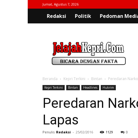
Jumat, Agustus 7, 2026
Redaksi
Politik
Pedoman Media
jelajahkepri.com
Beranda
Kepri Terkini
Bintan
Peredaran Narko
Kepri Terkini
Bintan
Headlines
Hukrim
Peredaran Narko
Lapas
Penulis
Redaksi
-
25/02/2016
1129
0