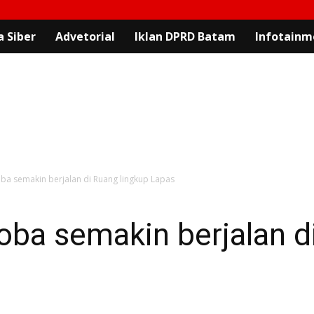
 Siber
Advetorial
Iklan DPRD Batam
Infotainm
ba semakin berjalan di Ruang lingkup Lapas
ba semakin berjalan d