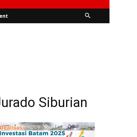
ent
urado Siburian