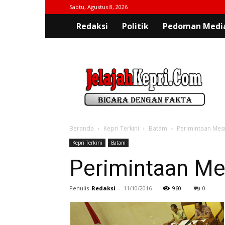
Sabtu, Agustus 8, 2026
Redaksi
Politik
Pedoman Media
jelajahkepri.com
Beranda
Kepri Terkini
Batam
Perimintaan Mesr
Kepri Terkini
Batam
Perimintaan Mes
Penulis
Redaksi
-
11/10/2016
960
0