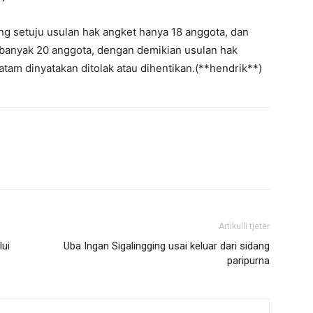
ang setuju usulan hak angket hanya 18 anggota, dan
ebanyak 20 anggota, dengan demikian usulan hak
atam dinyatakan ditolak atau dihentikan.(**hendrik**)
Artikulli tjetër
ui
Uba Ingan Sigalingging usai keluar dari sidang
paripurna