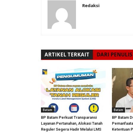
Redaksi
ARTIKEL TERKAIT
DARI PENULIS
Batam
Batam
BP Batam Perkuat Transparansi
BP Batam D
Layanan Pertanahan, Alokasi Tanah
Pemanfaata
Reguler Segera Hadir Melalui LMS
Ketentuan 