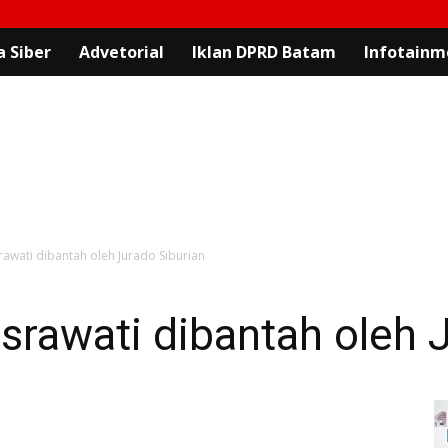
 Siber
Advetorial
Iklan DPRD Batam
Infotainm
awati dibantah oleh Jurado Siburian
rawati dibantah oleh J