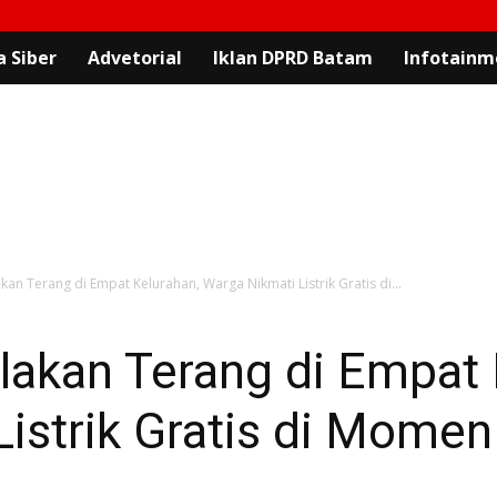
 Siber
Advetorial
Iklan DPRD Batam
Infotainm
an Terang di Empat Kelurahan, Warga Nikmati Listrik Gratis di...
akan Terang di Empat 
Listrik Gratis di Mome