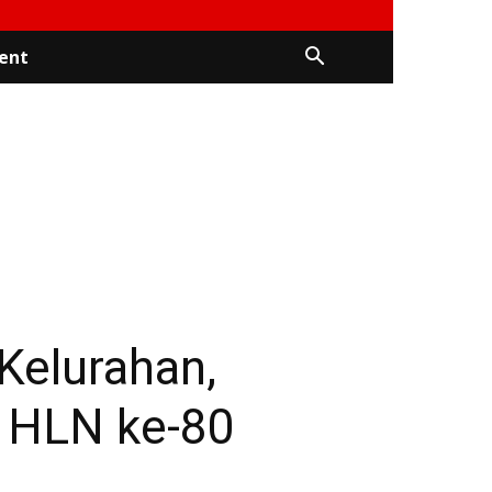
ent
Kelurahan,
n HLN ke-80