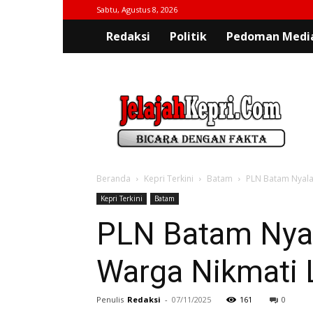
Sabtu, Agustus 8, 2026
Redaksi
Politik
Pedoman Media
jelajahkepri.com
Beranda
Kepri Terkini
Batam
PLN Batam Nyalak
Kepri Terkini
Batam
PLN Batam Nyal
Warga Nikmati 
Penulis
Redaksi
-
07/11/2025
161
0