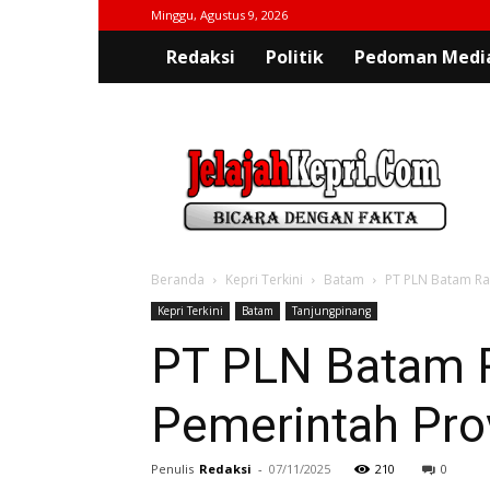
Minggu, Agustus 9, 2026
Redaksi
Politik
Pedoman Media
jelajahkepri.com
Beranda
Kepri Terkini
Batam
PT PLN Batam Rai
Kepri Terkini
Batam
Tanjungpinang
PT PLN Batam R
Pemerintah Prov
Penulis
Redaksi
-
07/11/2025
210
0