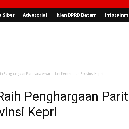
 Siber
Advetorial
Iklan DPRD Batam
Infotainm
h Penghargaan Paritrana Award dari Pemerintah Provinsi Kepri
aih Penghargaan Parit
insi Kepri