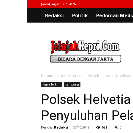
Jumat, Agustus 7, 2026
Redaksi
Politik
Pedoman Media
jelajahkepri.com
Beranda
Kepri Terkini
Polsek Helvetia Sosialisa
Kepri Terkini
Lampung
Polsek Helvetia
Penyuluhan Pel
Penulis
Redaksi
-
07/10/2019
681
0