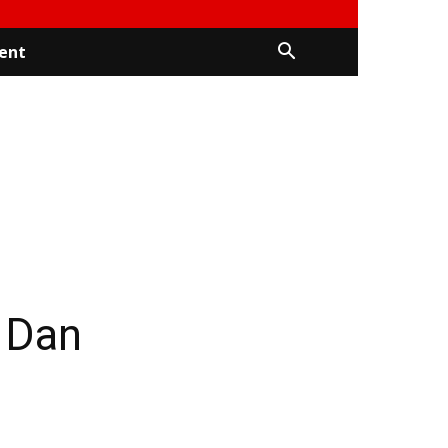
ent
n Dan