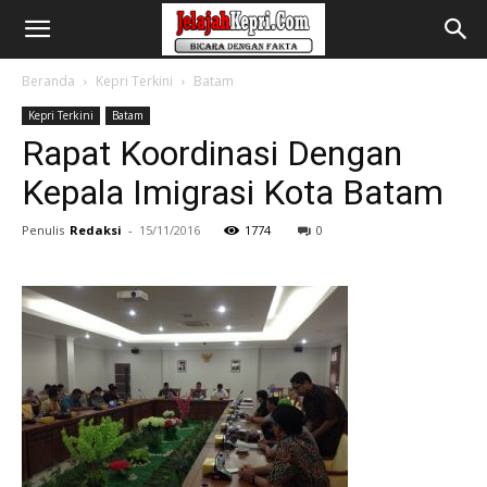
Beranda
Kepri Terkini
Batam
Kepri Terkini
Batam
Rapat Koordinasi Dengan
Kepala Imigrasi Kota Batam
Penulis
Redaksi
-
15/11/2016
1774
0