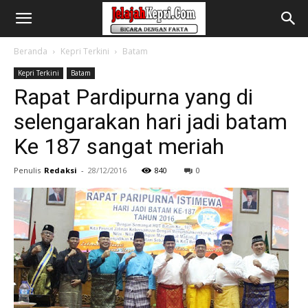
Beranda
Kepri Terkini
Batam
Kepri Terkini
Batam
Rapat Pardipurna yang di
selengarakan hari jadi batam
Ke 187 sangat meriah
Penulis
Redaksi
-
28/12/2016
840
0