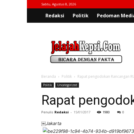
Sabtu, Agustus 8, 2026
Redaksi
Politik
Pedoman Media
jelajahkepri.com
Beranda
Politik
Rapat pengodokan Rancangan RU
Politik
Uncategorized
Rapat pengodo
Penulis
Redaksi
-
15/01/2017
1980
0
￼Jakarta