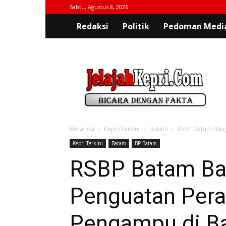
Sabtu, Agustus 8, 2026
Redaksi
Politik
Pedoman Media
jelajahkepri.com
Beranda
Kepri Terkini
Batam
RSBP Batam Bang
Kepri Terkini
Batam
BP Batam
RSBP Batam Ba
Penguatan Pera
Pengampu di B