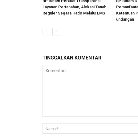
BP Batam Perkuat Transparansi
BP Batam D
Layanan Pertanahan, Alokasi Tanah
Pemanfaata
Reguler Segera Hadir Melalui LMS
Ketentuan 
undangan
TINGGALKAN KOMENTAR