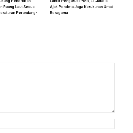
ukung Penertiban
Lantik Pengurus IPMB, Li Claudia
n Ruang Laut Sesuai
Ajak Pendeta Jaga Kerukunan Umat
Peraturan Perundang-
Beragama