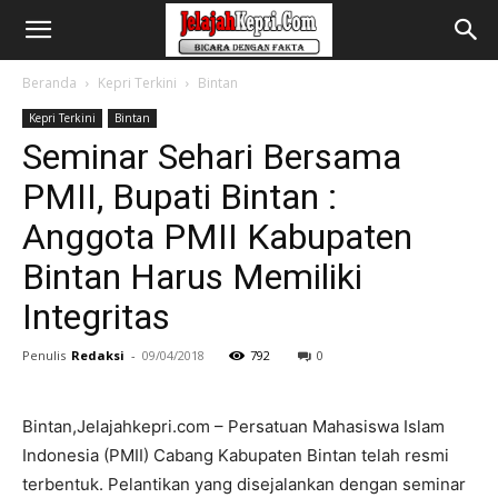
Beranda
Kepri Terkini
Bintan
Kepri Terkini
Bintan
Seminar Sehari Bersama
PMII, Bupati Bintan :
Anggota PMII Kabupaten
Bintan Harus Memiliki
Integritas
Penulis
Redaksi
-
09/04/2018
792
0
Bintan,Jelajahkepri.com – Persatuan Mahasiswa Islam
Indonesia (PMII) Cabang Kabupaten Bintan telah resmi
terbentuk. Pelantikan yang disejalankan dengan seminar