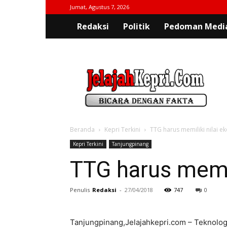
Jumat, Agustus 7, 2026
Redaksi
Politik
Pedoman Media
jelajahkepri.com
Beranda
Kepri Terkini
TTG harus memiliki nilai 
Kepri Terkini
Tanjungpinang
TTG harus memil
Penulis
Redaksi
-
27/04/2018
747
0
Tanjungpinang,Jelajahkepri.com – Teknolog