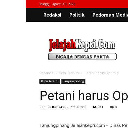
Minggu, Agustus 9, 2026
Redaksi
Politik
Pedoman Media
jelajahkepri.com
Beranda
Kepri Terkini
Petani harus Optimis
Kepri Terkini
Tanjungpinang
Petani harus Op
Penulis
Redaksi
-
27/04/2018
811
0
Tanjungpinang,Jelajahkepri.com – Dinas P