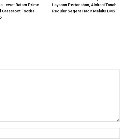
da Lewat Batam Prime
Layanan Pertanahan, Alokasi Tanah
l Grassroot Football
Reguler Segera Hadir Melalui LMS
6