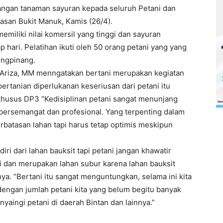
ngan tanaman sayuran kepada seluruh Petani dan
san Bukit Manuk, Kamis (26/4).
miliki nilai komersil yang tinggi dan sayuran
ari. Pelatihan ikuti oleh 50 orang petani yang yang
ungpinang.
a Ariza, MM menngatakan bertani merupakan kegiatan
tanian diperlukanan keseriusan dari petani itu
erkhusus DP3 “Kedisiplinan petani sangat menunjang
p bersemangat dan profesional. Yang terpenting dalam
erbatasan lahan tapi harus tetap optimis meskipun
i dari lahan bauksit tapi petani jangan khawatir
si dan merupakan lahan subur karena lahan bauksit
a. “Bertani itu sangat menguntungkan, selama ini kita
dengan jumlah petani kita yang belum begitu banyak
nyaingi petani di daerah Bintan dan lainnya.”