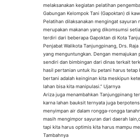
melaksanakan kegiatan pelatihan pengemba
Gabungan Kelompok Tani (Gapoktan) di kawa
Pelatihan dilaksanakan mengingat sayuran me
merupakan makanan yang dikomsumsi setiap h
terdiri dari beberapa Gapoktan di Kota Tanj
Penjabat Walikota Tanjungpinang, Drs. Raj
yang menguntungkan. Dengan memajukan per
sendiri dan bimbingan dari dinas terkait t
hasil pertanian untuk itu petani harus teta
bertani adalah keinginan kita meskipun ket
lahan bisa kita manipulasi.” Ujarnya
Ariza juga menambahkan Tanjungpinang terdir
karna lahan bauksit ternyata juga berpoten
menyimpan air dalam rongga-rongga tanahny
masih mengimpor sayuran dari daerah lain,
tapi kita harus optimis kita harus mampu me
Tambahnya